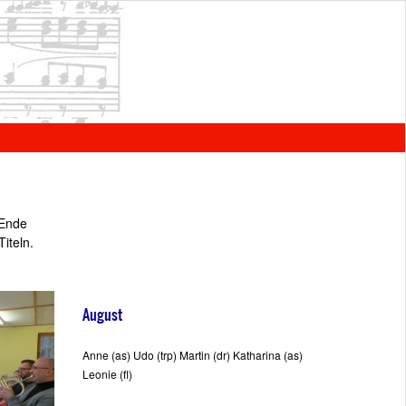
 Ende
iteln.
August
Anne (as) Udo (trp) Martin (dr) Katharina (as)
Leonie (fl)