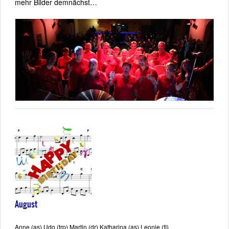
mehr Bilder demnächst…
August
Anne (as) Udo (trp) Martin (dr) Katharina (as) Leonie (fl)