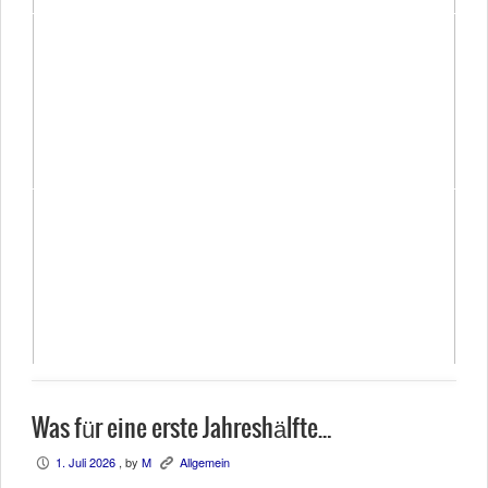
Was für eine erste Jahreshälfte…
1. Juli 2026
, by
M
Allgemein
P
K