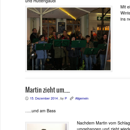
und Hüttengaudi
Mit 
Wint
ins n
Martin zieht um…..
15. Dezember 2014
, by
P
Allgemein
P
K
…..und am Bass
Nachdem Martin vom Schlagze
umgehangen und zieht wieder