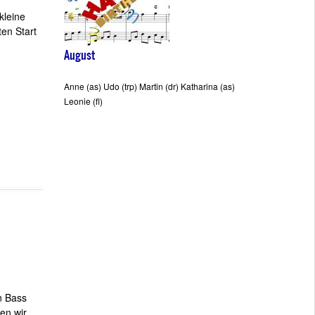
kleine
en Start
August
Anne (as) Udo (trp) Martin (dr) Katharina (as)
Leonie (fl)
n Bass
en wir