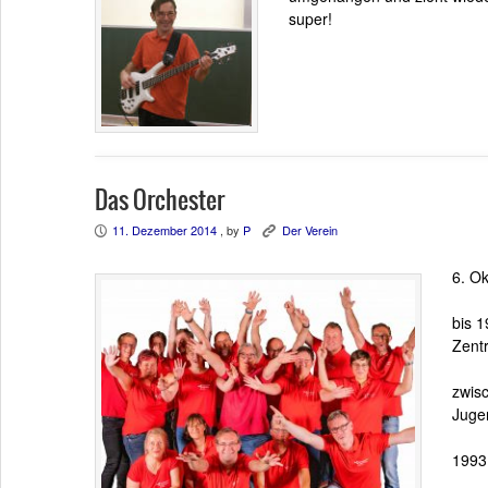
super!
Das Orchester
11. Dezember 2014
, by
P
Der Verein
P
K
6. Ok
bis 1
Zent
zwisc
Juge
1993