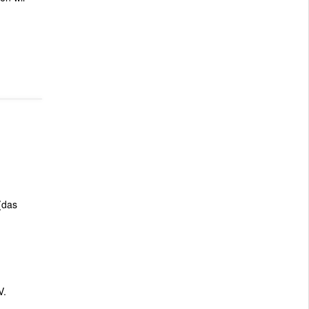
(das
V.