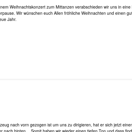
einem Weihnachtskonzert zum Mittanzen verabschieden wir uns in eine 
erpause. Wir wünschen euch Allen fröhliche Weihnachten und einen gut
eue Jahr.
ug nach vorn gezogen ist um uns zu dirigieren, hat er sich jetzt eine
 nach hinten… Somit haben wir wieder einen tiefen Ton und dass find