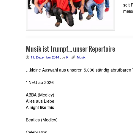
seit 
meis
Musik ist Trumpf… unser Repertoire
11. Dezember 2014
, by
P
Musik
P
K
…kleine Auswahl aus unseren 5.000 ständig abrufbaren T
* NEU ab 2026
ABBA (Medley)
Alles aus Liebe
A night like this
Beatles (Medley)
Celebration